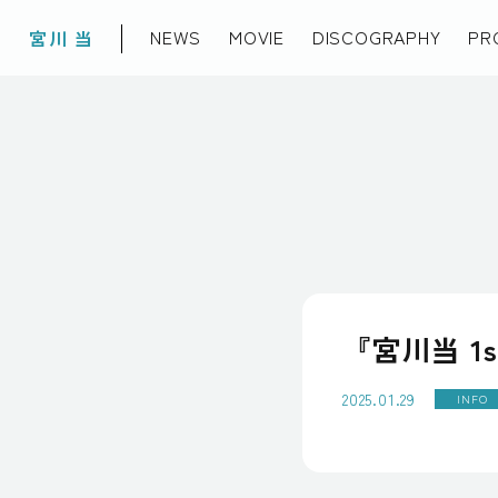
NEWS
MOVIE
DISCOGRAPHY
PR
宮川 当
『宮川当 1s
2025.01.29
INFO