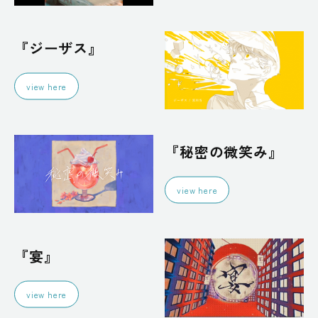
『ジーザス』
view here
『秘密の微笑み』
view here
『宴』
view here